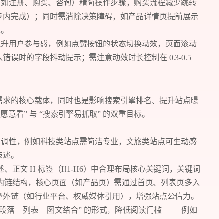
（如注册、购买、咨询）精简操作步骤，购买流程减少跳转
付” 三步内完成）；同时需消除决策障碍，如产品详情页提前展示
您需要：
网站建设
数字产品研发
SEO搜
虑。
您希望：
预约面谈
在线视频会议
电话 / 
提升用户参与感，例如点赞按钮的状态切换动效，页面滚动
误时的字段抖动提示；需注意动效时长控制在 0.3-0.5
需求的核心载体，同时也是影响搜索引擎排名、提升站点曝
意看” 与 “搜索引擎易抓取” 的双重目标。
您所提交的信息将严格保密，且不以任何形式
牌调性，例如科技类站点需简洁专业，文旅类站点可生动感
表述。
再想想，稍后预约
 描述、正文 H 标签（H1-H6）中合理布局核心关键词，关键词
优化内链结构，核心页面（如产品页）需通过首页、列表页多入
量外链（如行业平台、权威媒体引用），增强站点公信力。
段落 + 列表 + 图文结合” 的形式，降低阅读门槛 —— 例如