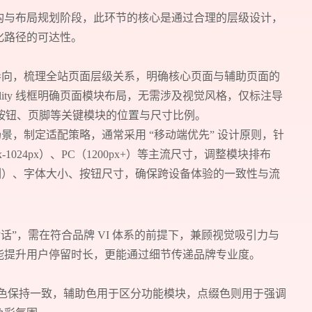
构与布局规划阶段，此环节的核心是通过合理的层级设计，
化路径的可达性。
导向，梳理全站页面层级关系，明确核心页面与辅助页面的
delity 线框明确页面模块布局，无需涉及视觉风格，仅标注导
转化按钮、页脚等关键模块的位置与尺寸比例。
景，制定适配策略，通常采用 “移动端优先” 设计原则，针
px-1024px）、PC（1200px+）等主流尺寸，调整模块排布
单列）、字体大小、按钮尺寸，确保跨设备体验的一致性与流
话”，需在符合品牌 VI 体系的前提下，兼顾视觉吸引力与
能提升用户停留时长，更能通过细节传递品牌专业度。
 主色保持一致，辅助色用于区分功能模块，点缀色则用于强调