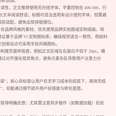
色彩氛围。
读性，正文推荐使用无衬线字体，字重控制在 400-500，行
倍，确保长文本阅读舒适；标题可适当选用有设计感的字体，但需避
提前适配，避免出现排版错位。
符合品牌风格的素材，优先使用品牌实拍图或定制插画，规
议基于品牌 VI 定制图标库，确保视觉语言一致性，例如科
文创类站点可采用手绘风格图标。
构建页面呼吸感，例如正文区域左右留白不低于 20px，模
通过对齐强化视觉焦点，避免元素杂乱导致用户注意力分
预约我们的数字化专家
桥梁”，核心目标是让用户在无学习成本的前提下，高效完成
形”，却能通过细节提升用户好感度与转化意愿。
1v1为您提供服务
需获得明确反馈；尤其需注意异步操作（如数据加载）的反
我们将为您提供量身定制的个性化服务，包括竞品观察，行业数