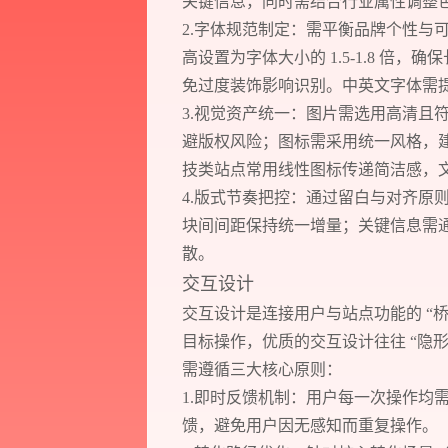
关键信息，同时需结合行业属性调整
2.字体规范制定：需平衡品牌个性与可
高设置为字体大小的 1.5-1.8 
免过度装饰影响识别。中英文字体需
3.视觉资产统一：图片需选用高清且
避版权风险；图标需采用统一风格，建
技类站点常用线性图标传递简洁感，
4.版式节奏把控：通过留白与对齐原则
块间间距保持统一增量；关键信息需
散。
交互设计
Think.
交互设计是连接用户与站点功能的 “
目标操作，优质的交互设计往往 “隐
Design.
需遵循三大核心原则：
Develop.
1.即时反馈机制：用户每一次操作均
馈，避免用户因无感知而重复操作。
Action.