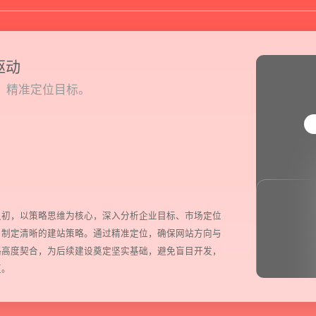
驱动
，精准定位目标。
预约我们的数字化专家
1v1为您提供服务
之初，以策略思维为核心，深入分析企业目标、市场定位
，制定清晰的建站策略。通过精准定位，确保网站方向与
我们将为您提供量身定制的个性化服务，包括竞品观察，行业数
略高度契合，为后续建设奠定坚实基础，避免盲目开发，
值。
您需要：
网站建设
数字产品研发
SEO搜