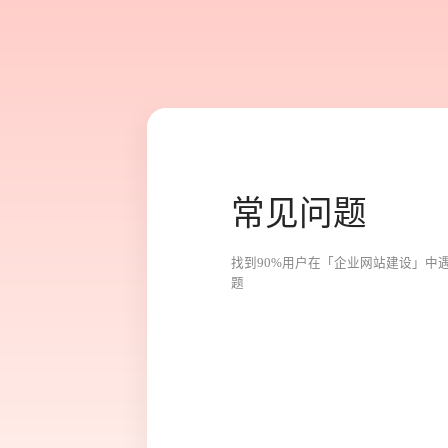
常
见
问
题
找
到
9
0
%
用
户
在
「
企
业
网
站
建
设
」
中
题