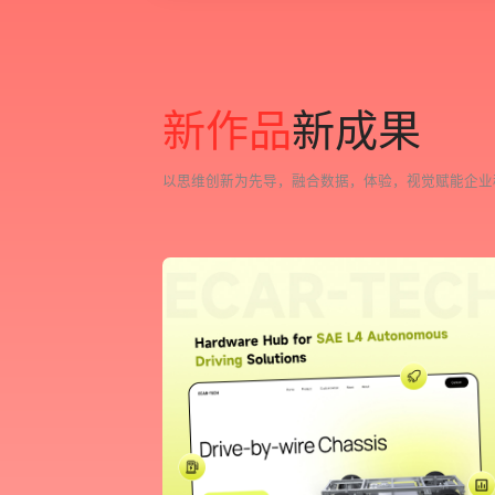
新
作
品
新
成
果
以
思
维
创
新
为
先
导
，
融
合
数
据
，
体
验
，
视
觉
赋
能
企
业