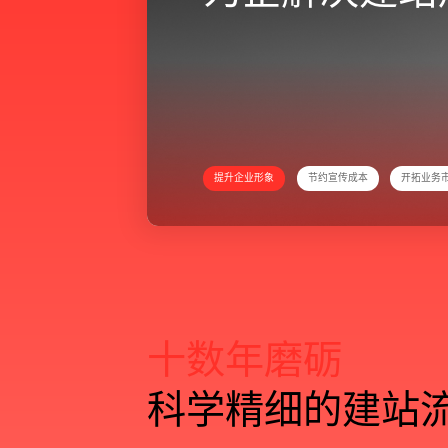
提升企业形象
节约宣传成本
开拓业务
十
数
年
磨
砺
科
学
精
细
的
建
站