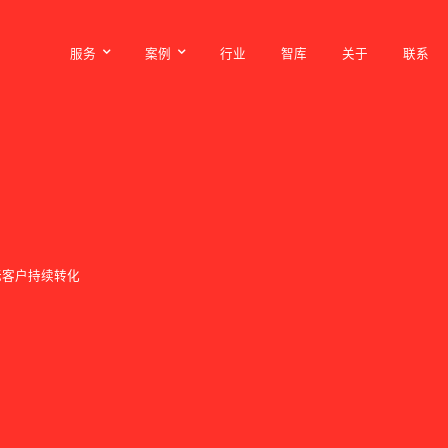
服务
案例
行业
智库
关于
联系
服务
案例
行业
智库
关于
联系
标
客
户
持
续
转
化