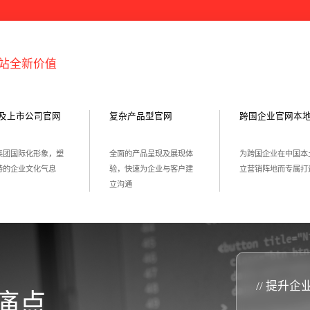
站
全
新
价
值
及上市公司官网
复杂产品型官网
跨国企业官网本
集团国际化形象，塑
全面的产品呈现及展现体
为跨国企业在中国本
特的企业文化气息
验，快速为企业与客户建
立营销阵地而专属打
立沟通
// 提升企
痛
点