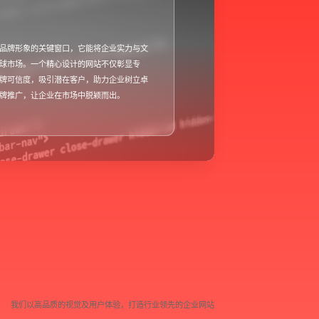
品牌形象的关键窗口，它能将企业实力与文
借助企业网站，信息传播高效且广
球市场。一个精心设计的网站不仅彰显专
即可提升知名度，增强竞争力。网
牌可信度，吸引潜在客户，助力企业树立卓
台，能持续吸引流量，减少线下推
牌推广，让企业在市场中脱颖而出。
省资源，实现低成本、高效益的宣
我
们
以
高
品
质
的
视
觉
及
用
户
体
验
，
打
造
行
业
领
先
的
企
业
网
站