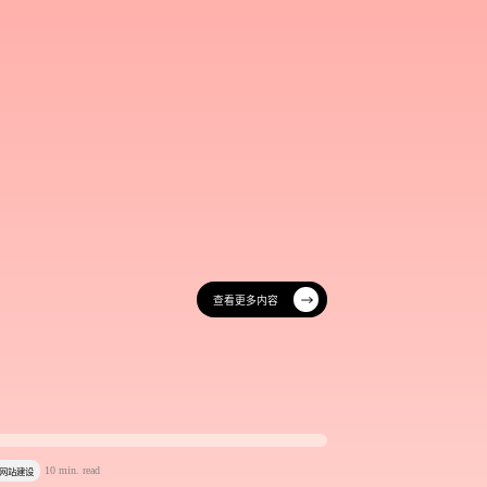
查看更多内容
查看更多内容
拆解网页布局里的逻辑与巧思
拆解网页布局里的逻辑与巧思
10 min. read
网站建设