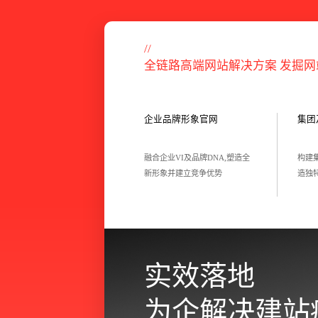
/
/
全
链
路
高
端
网
站
解
决
方
案
发
掘
网
企业品牌形象官网
集团
融合企业VI及品牌DNA,塑造全
构建
新形象并建立竞争优势
造独
实
效
落
地
为
企
解
决
建
站