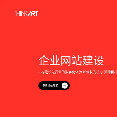
企
业
网
站
建
设
/
/
构
建
领
先
行
业
的
数
字
化
体
验
以
增
长
为
核
心
驱
动
目
咨询建站专家
咨询建站专家