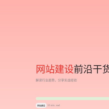
网
站
建
设
前
沿
干
解
读
行
业
趋
势
，
分
享
实
战
经
验
集团站群生态的共生之道
集团站群生态的共生之道
10 min. read
网站建设