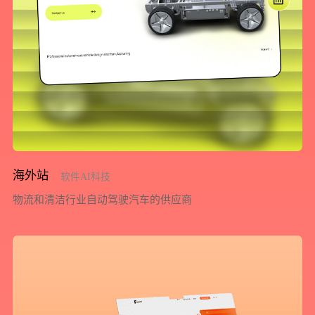
预约我们的数字化专家
1v1为您提供服务
我们将为您提供量身定制的个性化服务，包括竞品观察，行业数据分析
实施方案及对应预算等
海外站
软件AI科技
物流和清洁行业自动驾驶汽车的供应商
您需要：
网站建设
数字产品研发
SEO搜索优化
品牌设计
您希望：
预约面谈
在线视频会议
电话 / 微信沟通