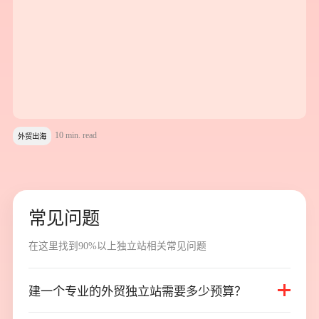
10 min. read
外贸出海
常
见
问
题
在
这
里
找
到
9
0
%
以
上
独
立
站
相
关
常
见
问
题
建一个专业的外贸独立站需要多少预算？
建一个专业的外贸独立站需要多少预算？