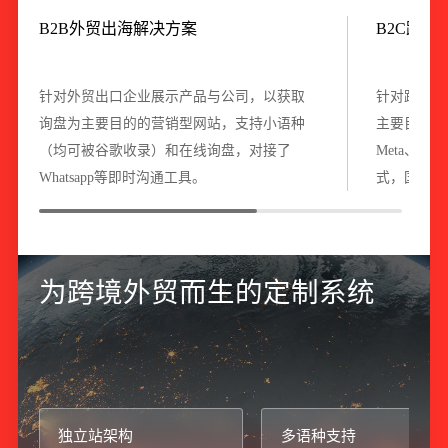
B2B外贸出海解决方案
B2C跨
针对外贸出口企业展示产品与公司，以获取
针对跨境电
询盘为主要目的的营销型网站，支持小语种
主要目的的
（均可被谷歌收录）和在线询盘，对接了
Meta、T
Whatsapp等即时沟通工具。
式，国际物
为
跨
境
外
贸
而
生
的
定
制
系
统
独立站架构
多语种支持