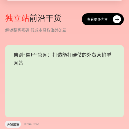
独
立
站
前
沿
干
货
查看更多内容
查看更多内容
解
锁
获
客
密
码
低
成
本
获
取
海
外
流
量
告别“僵尸”官网：打造能打硬仗的外贸营销型
告别“僵尸”官网：打造能打硬仗的外贸营销型
网站
网站
10 min. read
外贸出海