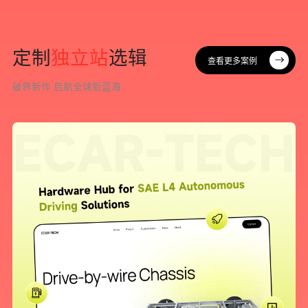
定
制
独
立
站
选
辑
查看更多案例
查看更多案例
破
界
新
作
启
航
全
球
新
蓝
海