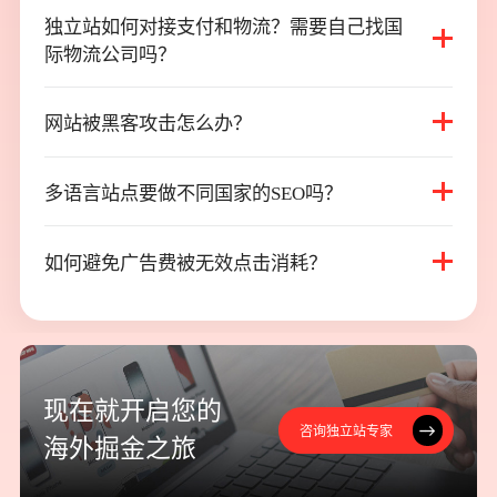
独立站如何对接支付和物流？需要自己找国
独立站如何对接支付和物流？需要自己找国
际物流公司吗？
际物流公司吗？
网站被黑客攻击怎么办？
网站被黑客攻击怎么办？
多语言站点要做不同国家的SEO吗？
多语言站点要做不同国家的SEO吗？
如何避免广告费被无效点击消耗？
如何避免广告费被无效点击消耗？
现
在
就
开
启
您
的
咨询独立站专家
咨询独立站专家
海
外
掘
金
之
旅