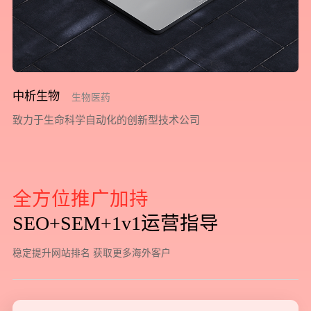
中析生物
生物医药
致力于生命科学自动化的创新型技术公司
全
方
位
推
广
加
持
S
E
O
+
S
E
M
+
1
v
1
运
营
指
导
稳
定
提
升
网
站
排
名
获
取
更
多
海
外
客
户