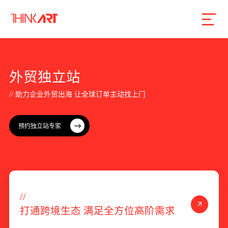
首页
服务
案例
行业
智库
关于
联系
外
贸
独
立
站
/
/
助
力
企
业
外
贸
出
海
让
全
球
订
单
主
动
找
上
门
企业网站建设
预约独立站专家
数字产品研发
SEO搜索引擎优化
品牌形象设计
外贸独立站
/
/
打
通
跨
境
生
态
满
足
全
方
位
高
阶
需
求