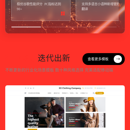
极优谷歌性能评分 PC指标达到
支持多语言小语种新增管理及AI
90+
翻译
行
业
场
景
迭
代
出
新
查看更多模板
查看更多模板
不
断
更
新
的
行
业
化
场
景
模
板
数
十
种
风
格
选
择
完
美
适
配
移
动
端