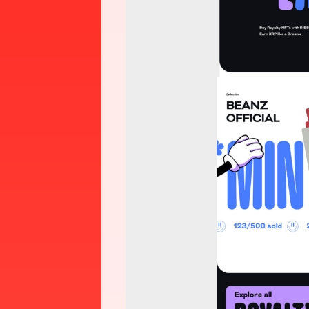
Think.
Design.
Develop.
Action.