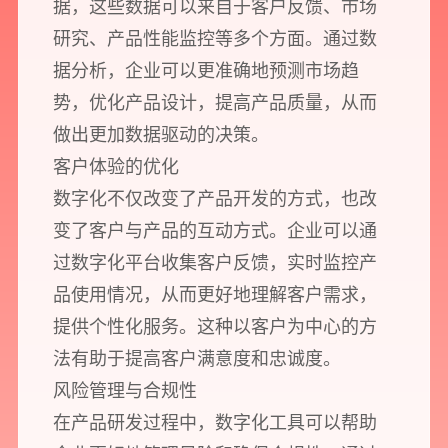
据，这些数据可以来自于客户反馈、市场
研究、产品性能监控等多个方面。通过数
预约我们的数字化专家
据分析，企业可以更准确地预测市场趋
1v1为您提供服务
势，优化产品设计，提高产品质量，从而
我们将为您提供量身定制的个性化服务，包括竞品观察，行业数据分析
做出更加数据驱动的决策。
实施方案及对应预算等
客户体验的优化
数字化不仅改变了产品开发的方式，也改
您需要：
网站建设
数字产品研发
SEO搜索优化
变了客户与产品的互动方式。企业可以通
品牌设计
过数字化平台收集客户反馈，实时监控产
您希望：
预约面谈
在线视频会议
电话 / 微信沟通
品使用情况，从而更好地理解客户需求，
提供个性化服务。这种以客户为中心的方
法有助于提高客户满意度和忠诚度。
风险管理与合规性
在产品研发过程中，数字化工具可以帮助