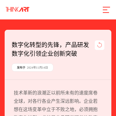
首页
服务
案例
行业
智库
关于
联系
数字化转型的先锋，产品研发
数字化引领企业创新突破
企业网站建设
数字产品研发
发布于
2024年11月14日
SEO搜索引擎优化
品牌形象设计
技术革新的浪潮正以前所未有的速度席卷
外贸独立站
全球，对各行各业产生深远影响。企业若
想在这场变革中立于不败之地，必须拥抱