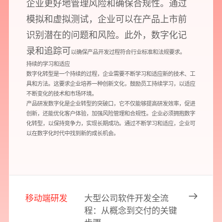
企业更好地管理风险和确保合规性。通过
您所提交的信息将严格保密，且不以任何形式透露给任何第三方
模拟和虚拟测试，企业可以在产品上市前
识别潜在的问题和风险。此外，数字化记
再想想，稍后预约
录和追踪可
以确保产品开发过程符合行业标准和法规要求。
持续的学习和适应
数字化转型是一个持续的过程，企业需要不断学习和适应新的技术、工
具和方法。这要求企业培养一种创新文化，鼓励员工持续学习，以适应
不断变化的技术和市场环境。
产品研发数字化是企业转型的突破口，它不仅能够提高研发效率，促进
创新，还能优化客户体验，加强风险管理和合规性。企业必须拥抱数字
化转型，以保持竞争力，实现长期成功。通过不断学习和适应，企业可
以在数字化时代中找到新的成长机会。
移动端研发
大型公司软件开发全流
程：从概念到交付的关键