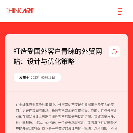
首页
服务
案例
行业
智库
关于
联系
打造受国外客户青睐的外贸网
站：设计与优化策略
企业网站建设
数字产品研发
发布于
2025年03月11日
SEO搜索引擎优化
品牌形象设计
在全球化商业竞争的浪潮中，外贸网站不仅是企业展示自身实力的窗
口，更是连接国际市场、拓展客户资源的关键桥梁。然而，许多外贸企
外贸独立站
业却在
网站设计
上忽略了国外客户的审美与使用习惯，导致流量虽多，
转化率却低。那么，如何设计一个既美观又实用、能够真正打动国外客
户的外贸网站呢？以下是一些关键的设计与优化策略。
众所周知，不同