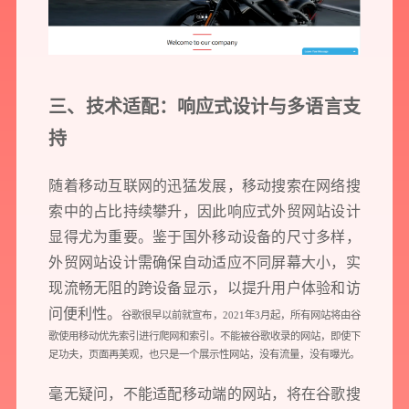
三、技术适配：响应式设计与多语言支
持
预约我们的数字化专家
随着移动互联网的迅猛发展，移动搜索在网络搜
1v1为您提供服务
索中的占比持续攀升，因此响应式外贸网站设计
我们将为您提供量身定制的个性化服务，包括竞品观察，行业数据分析
显得尤为重要。鉴于国外移动设备的尺寸多样，
实施方案及对应预算等
外贸网站设计需确保自动适应不同屏幕大小，实
现流畅无阻的跨设备显示，以提升用户体验和访
问便利性。
您需要：
网站建设
数字产品研发
SEO搜索优化
谷歌很早以前就宣布，2021年3月起，所有网站将由谷
歌使用移动优先索引进行爬网和索引。不能被谷歌收录的网站，即使下
品牌设计
足功夫，页面再美观，也只是一个展示性网站，没有流量，没有曝光。
您希望：
预约面谈
在线视频会议
电话 / 微信沟通
毫无疑问，不能适配移动端的网站，将在谷歌搜