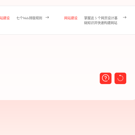
站建设
七个Web排版规则
网站建设
掌握这 5 个网页设计基
础知识并快速构建网站