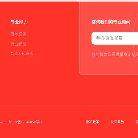
专业能力
咨询我们的专业顾问
落地案例
行业经验
智库&知识库
我们将为您提供量身定制
served.
沪ICP备12046850号-1
隐私政策
法律条款