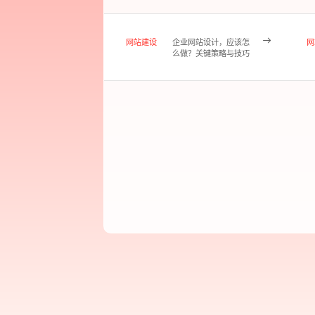
网站建设
企业网站设计，应该怎
网
么做？关键策略与技巧