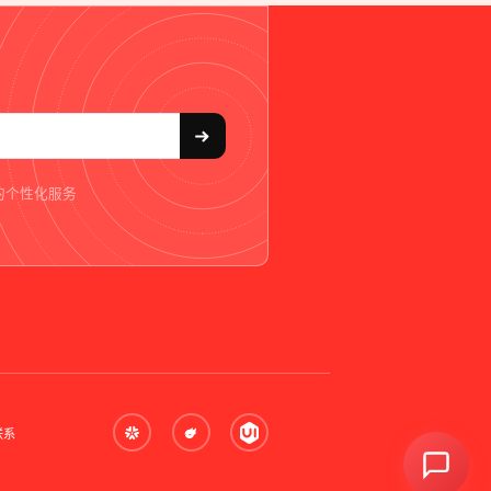
的个性化服务
联系