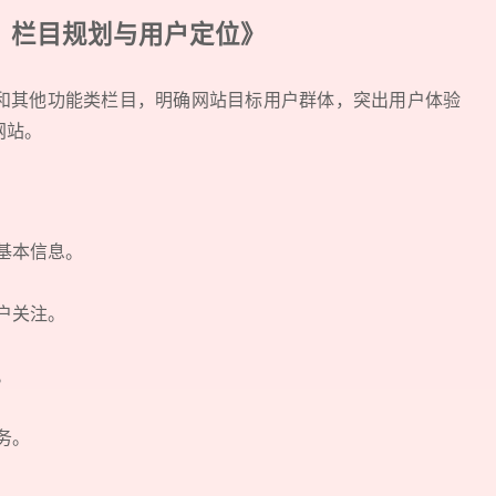
：栏目规划与用户定位》
和其他功能类栏目，明确网站目标用户群体，突出用户体验
网站。
预约我们的数字化专家
家基本信息。
1v1为您提供服务
用户关注。
我们将为您提供量身定制的个性化服务，包括竞品观察，行业数
息。
您需要：
网站建设
数字产品研发
SEO搜
务。
您希望：
预约面谈
在线视频会议
电话 / 