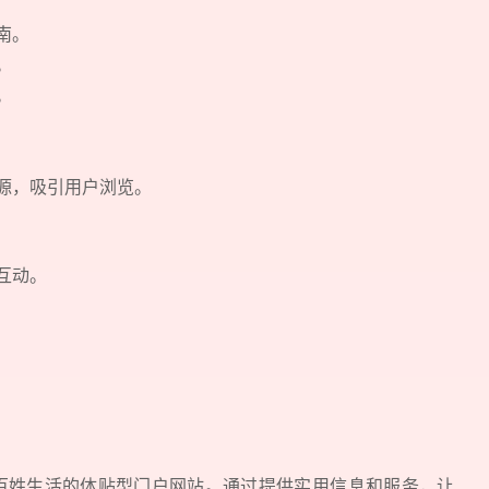
指南。
性。
息。
源，吸引用户浏览。
您所提交的信息将严格保密，且不以任何形式
再想想，稍后预约
户互动。
姓生活的体贴型门户网站。通过提供实用信息和服务，让