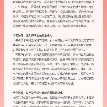
则需构建稳固的业务逻辑、高效的数据管理体系以及安全可靠的服务接
口。与此同时，极致的性能优化是衡量一个专业网站的硬性指标。无论
您需要：
网站建设
数字产品研发
SEO搜索优化
是给图片、代码进行压缩瘦身，还是优化资源加载策略、提升核心Web
品牌设计
指标，亦或是部署全球CDN加速节点，目的都是确保身处各地的用户
都能享受到极速的访问体验。性能不仅直接关系到用户的浏览体验，更
您希望：
预约面谈
在线视频会议
电话 / 微信沟通
是搜索引擎评价网站质量的重要依据，是工程质量最直观的体现。
内容为魂：注入持续生长的生命力
如果说技术架构是网站的骨骼，那么高质量、有策略的内容就是它的灵
魂与血液。内容是网站与用户、与搜索引擎进行深度沟通的核心载体，
如果没有优质内容的支撑，网站不过是一个华丽却空洞的架子。
内容策略的制定，必须紧紧围绕解决用户真实问题、建立行业专业权威
来展开。内容不仅要保持原创性和深度，更要与用户的实际需求高度契
合，并保持持续更新的活力。同时，SEO（搜索引擎优化）的思路不能
您所提交的信息将严格保密，且不以任何形式透露给任何第三方
等到网站上线后才考虑，而应从内容规划阶段就深度融入。比如，基于
用户真实的搜索意图制定关键词策略，优化站内链接结构，规范使用各
类标签等。只有将优质内容与科学的SEO策略紧密结合，才是获取长期
再想想，稍后预约
稳定自然流量、在行业内建立深远影响力的靠谱途径。
严守防线：以严苛测试与智能运营驱动进化
在网站正式面向公众开放之前，必须经过一道严格的质量大考。全面测
试是保障用户体验、维护品牌信誉的最后一道防线，容不得半点马虎与