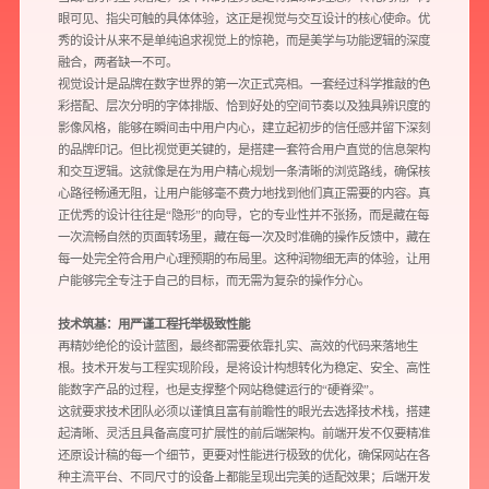
眼可见、指尖可触的具体体验，这正是视觉与交互设计的核心使命。优
秀的设计从来不是单纯追求视觉上的惊艳，而是美学与功能逻辑的深度
融合，两者缺一不可。
视觉设计是品牌在数字世界的第一次正式亮相。一套经过科学推敲的色
彩搭配、层次分明的字体排版、恰到好处的空间节奏以及独具辨识度的
影像风格，能够在瞬间击中用户内心，建立起初步的信任感并留下深刻
的品牌印记。但比视觉更关键的，是搭建一套符合用户直觉的信息架构
和交互逻辑。这就像是在为用户精心规划一条清晰的浏览路线，确保核
心路径畅通无阻，让用户能够毫不费力地找到他们真正需要的内容。真
正优秀的设计往往是“隐形”的向导，它的专业性并不张扬，而是藏在每
一次流畅自然的页面转场里，藏在每一次及时准确的操作反馈中，藏在
每一处完全符合用户心理预期的布局里。这种润物细无声的体验，让用
户能够完全专注于自己的目标，而无需为复杂的操作分心。
技术筑基：用严谨工程托举极致性能
再精妙绝伦的设计蓝图，最终都需要依靠扎实、高效的代码来落地生
预约我们的数字化专家
根。技术开发与工程实现阶段，是将设计构想转化为稳定、安全、高性
1v1为您提供服务
能数字产品的过程，也是支撑整个网站稳健运行的“硬脊梁”。
这就要求技术团队必须以谨慎且富有前瞻性的眼光去选择技术栈，搭建
我们将为您提供量身定制的个性化服务，包括竞品观察，行业数据分析
起清晰、灵活且具备高度可扩展性的前后端架构。前端开发不仅要精准
实施方案及对应预算等
还原设计稿的每一个细节，更要对性能进行极致的优化，确保网站在各
种主流平台、不同尺寸的设备上都能呈现出完美的适配效果；后端开发