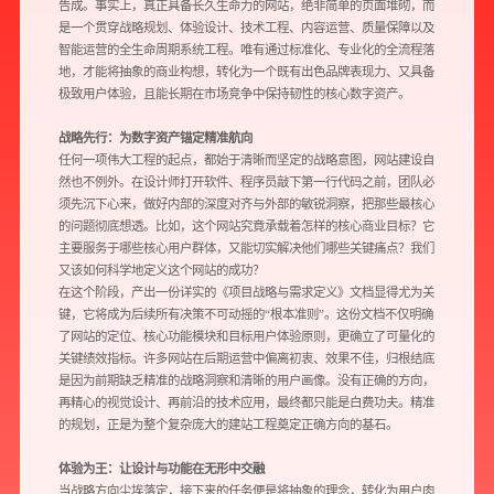
告成。事实上，真正具备长久生命力的网站，绝非简单的页面堆砌，而
是一个贯穿战略规划、体验设计、技术工程、内容运营、质量保障以及
智能运营的全生命周期系统工程。唯有通过标准化、专业化的全流程落
地，才能将抽象的商业构想，转化为一个既有出色品牌表现力、又具备
极致用户体验，且能长期在市场竞争中保持韧性的核心数字资产。
战略先行：为数字资产锚定精准航向
任何一项伟大工程的起点，都始于清晰而坚定的战略意图，网站建设自
然也不例外。在设计师打开软件、程序员敲下第一行代码之前，团队必
须先沉下心来，做好内部的深度对齐与外部的敏锐洞察，把那些最核心
的问题彻底想透。比如，这个网站究竟承载着怎样的核心商业目标？它
主要服务于哪些核心用户群体，又能切实解决他们哪些关键痛点？我们
又该如何科学地定义这个网站的成功？
在这个阶段，产出一份详实的《项目战略与需求定义》文档显得尤为关
键，它将成为后续所有决策不可动摇的“根本准则”。这份文档不仅明确
了网站的定位、核心功能模块和目标用户体验原则，更确立了可量化的
关键绩效指标。许多网站在后期运营中偏离初衷、效果不佳，归根结底
是因为前期缺乏精准的战略洞察和清晰的用户画像。没有正确的方向，
再精心的视觉设计、再前沿的技术应用，最终都只能是白费功夫。精准
的规划，正是为整个复杂庞大的建站工程奠定正确方向的基石。
体验为王：让设计与功能在无形中交融
当战略方向尘埃落定，接下来的任务便是将抽象的理念，转化为用户肉