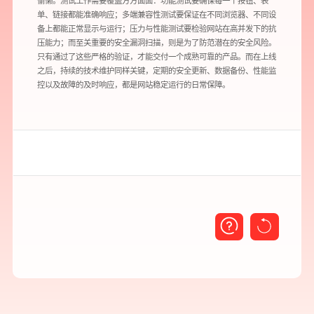
偷懒。测试工作需要覆盖方方面面：功能测试要确保每一个按钮、表
单、链接都能准确响应；多端兼容性测试要保证在不同浏览器、不同设
备上都能正常显示与运行；压力与性能测试要检验网站在高并发下的抗
压能力；而至关重要的安全漏洞扫描，则是为了防范潜在的安全风险。
只有通过了这些严格的验证，才能交付一个成熟可靠的产品。而在上线
之后，持续的技术维护同样关键，定期的安全更新、数据备份、性能监
控以及故障的及时响应，都是网站稳定运行的日常保障。