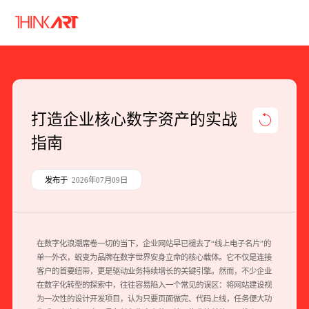
首页
服务
案例
行业
智库
关于
联系
打造企业核心数字资产的实战
指南
企业网站建设
数字产品研发
发布于
2026年07月09日
SEO搜索引擎优化
品牌形象设计
在数字化浪潮席卷一切的当下，企业网站早已褪去了“线上电子名片”的
单一外衣，蜕变为品牌在数字世界安身立命的核心载体。它不仅是连接
外贸独立站
客户的首要纽带，更是驱动业务持续增长的关键引擎。然而，不少企业
在数字化转型的探索中，往往容易陷入一个常见的误区：将网站建设视
为一次性的设计开发项目，认为只要页面做完、代码上线，任务便大功