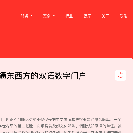
服务
案例
行业
智库
关于
联系
服务
案例
行业
智库
关于
联系
通东西方的双语数字门户
到，所谓的“国际化”绝不仅仅是把中文页面塞进谷歌翻译那么简单。一个
字世界里的第二张脸，它承载着跨越文化鸿沟、消除认知摩擦的重任。这
、文化共情以及精细化运营的持久战。如果处理不好，它不仅无法带来业