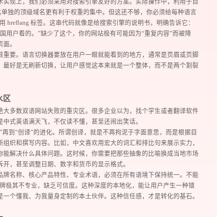
术实现上，我们必须采用对搜索引擎友好的方案。实际操作中，利用子目
本，往往比单独的顶级域名更有利于权重的集中。但这还不够，你必须给每种语言
用 hreflang 标签。这串代码就像是给搜索引擎的说明书，明确告诉它：
国用户看的。”缺少了这个，你的网站极有可能因为“重复内容”而被降
页面。
很重要。语言切换器要放在用户一眼就能看到的地方，通常是页眉或页脚
，最好是无刷新切换，让用户感觉这本来就是一个整体，而不是两个割裂
水区
预约我们的数字化专家
绝大多数双语网站失败的重灾区。很多企业以为，找个学生或者翻译软件
是中式英语满天飞，不仅读不懂，甚至还闹出笑话。
1v1为您提供服务
译”再到“创译”的进化。所谓创译，就是不再拘泥于字面意思，而是根据目
新组织和撰写内容。比如，中文喜欢用宏大的词汇和排比句来展示实力，
我们将为您提供量身定制的个性化服务，包括竞品观察，行业数
你能解决什么具体问题。这时候，你需要把那些抽象的比喻换成当地市场
拆开，甚至调整日期、数字和货币的显示格式。
品牌名称、核心产品特性、专业术语，必须在所有语境下保持统一。不能
品牌极其不专业，缺乏可信度。这种深度的本地化，能让用户产生一种错
您需要：
网站建设
数字产品研发
SEO搜
是一个懂我、为我量身定制的本土伙伴。这种信任感，才是转化的基石。
您希望：
预约面谈
在线视频会议
电话 / 