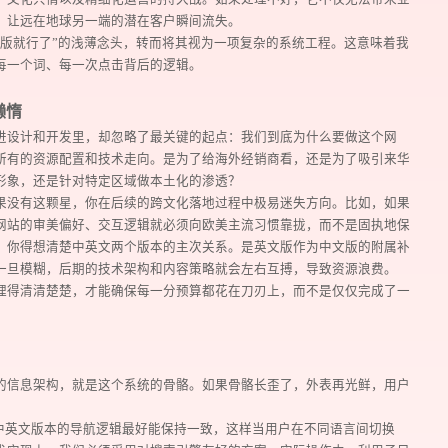
，让远在地球另一端的潜在客户瞬间流失。
文版就行了”的浅薄念头，转而将其视为一项复杂的系统工程。这意味着我
每一个词、每一次点击背后的逻辑。
懒惰
进设计和开发里，却忽略了最关键的起点：我们到底为什么要做这个网
所有的资源配置和技术走向。是为了给海外经销商看，还是为了吸引来华
形象，还是针对特定区域做本土化的渗透？
果没有这颗星，你在后续的跨文化落地过程中极易迷失方向。比如，如果
网站的审美偏好、交互逻辑就必须向欧美主流习惯靠拢，而不是固执地保
，你得想清楚中英文两个版本的主次关系。是英文版作为中文版的附属补
一旦模糊，后期的技术架构和内容策略就会左右互搏，导致资源浪费。
理得清清楚楚，才能确保每一分预算都花在刀刃上，而不是仅仅完成了一
的信息架构，就是这个系统的骨骼。如果骨骼长歪了，外表再光鲜，用户
。中英文版本的导航逻辑最好能保持一致，这样当用户在不同语言间切换