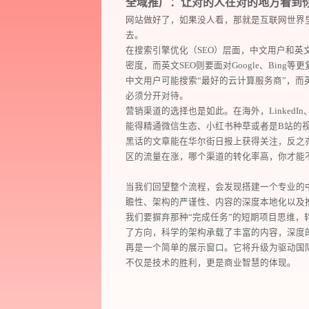
全域推广：让对的人在对的地方看到
网站做好了，如果没人看，那就是互联网世界
去。
在搜索引擎优化（SEO）层面，中文用户和英
密度，而英文SEO则要面对Google、Bi
中文用户可能搜索“最好的云计算服务商”，而英文用户可
必须分开对待。
营销渠道的选择也是如此。在海外，LinkedIn、F
能得精通微信生态、小红书种草或者是B站的视
黑话的文章能在华尔街日报上获得关注，反之
区的流量在涨，哪个渠道的转化率高，你才能
当我们回望整个流程，会发现搭建一个专业的
瞻性、架构的严谨性、内容的深度本地化以及
我们要摒弃那种“完成任务”的短期项目思维，
了方向，科学的架构承载了丰富的内容，深度
再是一个简单的展示窗口。它将升级为驱动国
不仅是技术的胜利，更是商业智慧的体现。