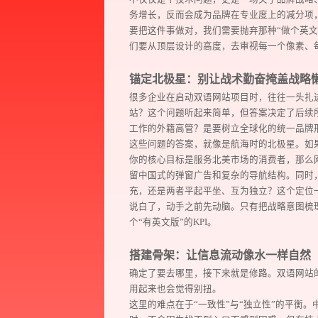
务增长，反而会成为品牌在专业度上的减分项
要把这件事做对，我们需要抛弃那种“做个英
们要从顶层设计的高度，去审视每一个像素、
锚定北极星：别让战术勤奋掩盖战略
很多企业在启动双语网站项目时，往往一头扎
站？这个问题听起来简单，但答案决定了后续
工作的外籍高管？是要树立全球化的统一品牌
这些问题的答案，就像是航海时的北极星。如
你的核心目标是服务北美市场的消费者，那么
留中国式的弹窗广告和复杂的导航结构。同时
充，还是两者平起平坐、互为独立？这个定位
说白了，动手之前先动脑。只有把战略意图梳
个“有英文版”的KPI。
搭建骨架：让信息流动像水一样自然
确定了要去哪里，接下来就是修路。双语网站
用起来也会觉得别扭。
这里的难点在于“一致性”与“独立性”的平衡