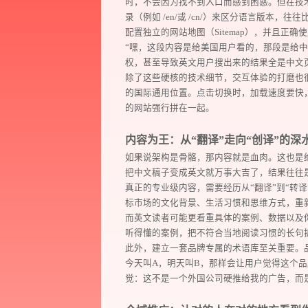
时，不会因为找不到入口而感到困惑。但在技
录（例如 /en/或 /cn/）来区分语言版
配置独立的网站地图（Sitemap），并且正确使
“嘿，这段内容是给美国用户看的，那段是给中
权，甚至导致英文用户搜出来的结果全是中文
除了这些硬核的技术细节，交互体验的打磨也
的国际通用位置。点击切换时，加载速度要快
的网站强行拼在一起。
内容为王：从“翻译”走向“创译”的深
Think.
如果说架构是骨骼，那内容就是血肉。这也是
Design.
把中文稿子变成英文就万事大吉了，结果往往
真正的专业级内容，需要经历从“翻译”到“转
Develop.
标市场的文化背景、生活习惯和思维方式，重
而英文读者可能更看重具体的案例、数据以及
Action.
听得懂的案例，把不符合当地阅读习惯的长句
此外，建立一套品牌专属的术语库至关重要。
今天叫A，明天叫B，那样会让用户觉得这个
觉：这不是一个外国公司硬推给我的广告，而