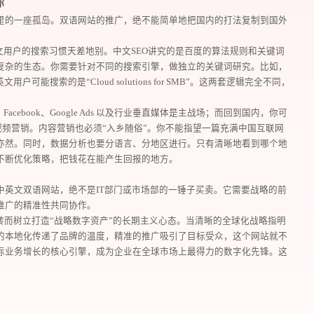
你
里的一座孤岛。双语网站的推广，绝不能简单地把国内的打法复制到国外
文用户的搜索习惯天差地别。中文SEO讲究的是百度的算法规则和关键词
ng等更复杂的生态。你需要针对不同的搜索引擎，做独立的关键词研究。比如，
能搜索的是“Cloud solutions for SMB”。这两套逻辑完全不同，
acebook、Google Ads 以及行业垂直媒体是主战场；而回到国内，你可
频营销。内容营销也必须“入乡随俗”。你不能指望一篇充满中国互联网
您所提交的信息将严格保密，且不以任何形式
亦然。同时，数据分析也要分语言、分地区进行。只有清晰地看到哪个地
不断优化策略，把钱花在能产生回报的地方。
再想想，稍后预约
中英文双语网站，绝不是IT部门或市场部的一锤子买卖。它需要战略的前
推广的精准性共同协作。
转而树立打造“战略数字资产”的长期主义心态。当清晰的全球化战略指明
的本地化传递了品牌的温度，精准的推广吸引了目标受众，这个网站就不
际业务增长的核心引擎，成为企业在全球市场上最得力的数字化先锋。这