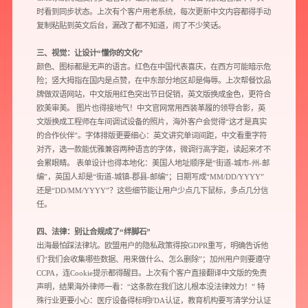
时看到同步状态。上次有个客户用老系统，每次更新中文内容都得手动
复制粘贴到英文后台，漏改了都不知道，闹了不少笑话。
三、视觉：让设计“懂你的文化”
颜色、图标都是无声的语言。红色在中国代表喜庆，在西方可能暗示危
险；竖大拇指在国内是点赞，在中东部分地区却是侮辱。上次帮餐饮品
牌做双语网站，中文版用红色突出节日促销，英文版换成金色，更符合
欧美审美。 图片也得接地气！中文官网常用西装革履的领导合影，英
文版换成工程师在车间调试设备的照片，海外客户会觉得“这才是真实
的合作伙伴”。字体排版更要细心：英文讲究单词间距，中文看重字符
对齐，选一款能优雅兼容两种语言的字体，微调行高字距，读起来才不
会累眼睛。 表单设计也得本地化：美国人地址顺序是“街道-城市-州-邮
编”，英国人却是“街道-城镇-郡县-邮编”；日期写成“MM/DD/YYYY”
预约我们的数字化专家
还是“DD/MM/YYYY”？这些细节能让用户少点几下鼠标，多点几分信
任。
1v1为您提供服务
四、法律：别让合规成了“绊脚石”
我们将为您提供量身定制的个性化服务，包括竞品观察，行业数据分析
出海最怕踩法律坑。欧盟用户的隐私政策得按GDPR重写，明确告诉他
实施方案及对应预算等
们“我们会收集哪些数据、用来做什么、怎么删除”；加州用户则要遵守
CCPA，连Cookie提示都得醒目。上次有个客户直接翻译中文版的免责
声明，结果海外律师一看：“这条款在我们这儿根本没法律效力！” 特
您需要：
网站建设
数字产品研发
SEO搜索优化
殊行业更要小心：医疗设备得标明FDA认证，教育机构要写清学分认证