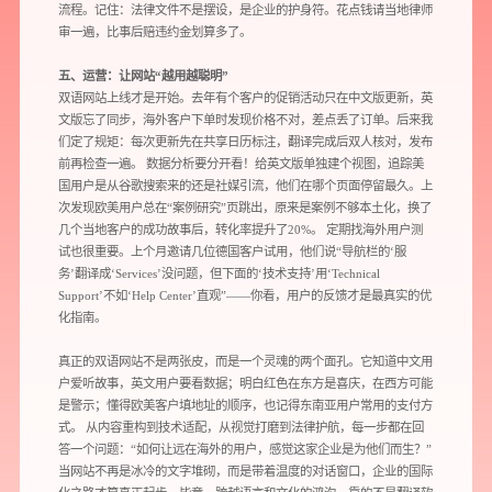
品牌设计
流程。记住：法律文件不是摆设，是企业的护身符。花点钱请当地律师
审一遍，比事后赔违约金划算多了。
您希望：
预约面谈
在线视频会议
电话 / 微信沟通
五、运营：让网站“越用越聪明”
双语网站上线才是开始。去年有个客户的促销活动只在中文版更新，英
文版忘了同步，海外客户下单时发现价格不对，差点丢了订单。后来我
们定了规矩：每次更新先在共享日历标注，翻译完成后双人核对，发布
前再检查一遍。 数据分析要分开看！给英文版单独建个视图，追踪美
国用户是从谷歌搜索来的还是社媒引流，他们在哪个页面停留最久。上
次发现欧美用户总在“案例研究”页跳出，原来是案例不够本土化，换了
几个当地客户的成功故事后，转化率提升了20%。 定期找海外用户测
试也很重要。上个月邀请几位德国客户试用，他们说“导航栏的‘服
您所提交的信息将严格保密，且不以任何形式透露给任何第三方
务’翻译成‘Services’没问题，但下面的‘技术支持’用‘Technical
Support’不如‘Help Center’直观”——你看，用户的反馈才是最真实的优
再想想，稍后预约
化指南。
真正的双语网站不是两张皮，而是一个灵魂的两个面孔。它知道中文用
户爱听故事，英文用户要看数据；明白红色在东方是喜庆，在西方可能
是警示；懂得欧美客户填地址的顺序，也记得东南亚用户常用的支付方
式。 从内容重构到技术适配，从视觉打磨到法律护航，每一步都在回
答一个问题：“如何让远在海外的用户，感觉这家企业是为他们而生？”
当网站不再是冰冷的文字堆砌，而是带着温度的对话窗口，企业的国际