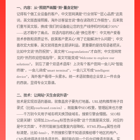
一、内容：从“照葫芦画瓢”到“量身定制”
记得有个做工业设备的客户，中文官网满是“行业领军”“匠心品质”这类
词，英文版直接照搬，海外访客留言说“像在读政府工作报告”。后来我
们重写英文版，换成“我们的设备能让您的生产线停机时间减少30%”
——这才戳中了痛点。 双语内容的核心是“换位思考”：中文用户爱看
技术参数和资质证书，欧美客户更关心“用了它能解决什么问题”；中文
喜欢宏大叙事，英文就得直奔主题讲利益。更重要的是找母语者把关，
比如中文说“热烈祝贺”，英文用“Congratulations”才自然；中文官网常
见的“热烈欢迎莅临指导”，英文可能变成“Welcome to explore our
solutions”。 别忘了建个双语术语库！上次有个客户官网一会儿叫“智能
终端”，一会儿译成“smart terminal”，一会儿又写成“intelligent
device”，海外客户看得一头雾水。统一术语就像给企业穿上一件合身
的西装，显得专业又靠谱。
二、技术：让网站“天生会说外语”
技术是实现双语的基础，就像盖房子要先打地基。URL结构推荐用子目
录式（比如yourbrand.com/en），既能集中SEO权重，管理起来也方便
——千万别今天用子域名明天换顶级域名，搜索引擎会懵圈。 SEO标
记是关键！记得加上hreflang标签告诉谷歌“这个页面是英文版，对应的
是中文页面”，不然可能被当成重复内容降权。HTML的lang属性也得
标清楚，比如<html>，不然搜索引擎不知道该推给哪个地区的用户。
CMS系统得选支持多语言的，最好能在同一个后台切换语言版本，实