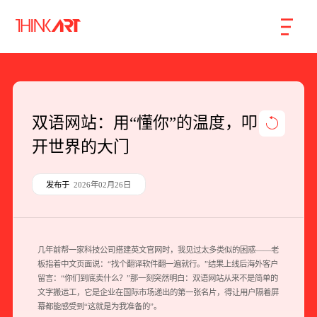
首页
服务
案例
行业
智库
关于
联系
双语网站：用“懂你”的温度，叩
开世界的大门
企业网站建设
数字产品研发
发布于
2026年02月26日
SEO搜索引擎优化
品牌形象设计
几年前帮一家科技公司搭建英文官网时，我见过太多类似的困惑——老
板指着中文页面说：“找个翻译软件翻一遍就行。”结果上线后海外客户
外贸独立站
留言：“你们到底卖什么？”那一刻突然明白：双语网站从来不是简单的
文字搬运工，它是企业在国际市场递出的第一张名片，得让用户隔着屏
幕都能感受到“这就是为我准备的”。