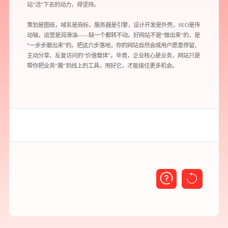
站“活”下去的动力，得坚持。
策划是图纸，域名是商标，服务器是引擎，设计开发是外壳，SEO是传
动轴，运营是润滑油——缺一个都转不动。好网站不是“做出来”的，是
您所提交的信息将严格保密，且不以任何形式透露给任何第三方
“一步步磨出来”的。把这六步落地，你的网站自然会成用户愿意停留、
主动分享、反复访问的“价值载体”。毕竟，企业核心是业务，网站只是
再想想，稍后预约
帮你把业务“搬”到线上的工具，用好它，才能接住更多机会。