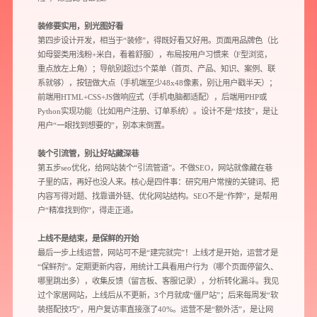
装修要实用，别光图好看
第四步设计开发，相当于“装修”，得既好看又好用。页面用品牌色（比
如母婴类用浅粉+米白，看着舒服），布局按用户习惯来（F型浏览，
重点放左上角）；导航别超过5个菜单（首页、产品、知识、案例、联
预约我们的数字化专家
系就够），按钮做大点（手机端至少48x48像素，别让用户戳半天）；
前端用HTML+CSS+JS做响应式（手机电脑都适配），后端用PHP或
1v1为您提供服务
Python实现功能（比如用户注册、订单系统）。设计不是“炫技”，是让
用户“一眼找到想要的”，别本末倒置。
我们将为您提供量身定制的个性化服务，包括竞品观察，行业数据分析
实施方案及对应预算等
装个引流管，别让好站藏深巷
第五步
seo优化
，给网站装个“引流管道”。不做SEO，网站就像藏在巷
子里的店，再好也没人来。核心是四件事：研究用户常搜的关键词、把
您需要：
网站建设
数字产品研发
SEO搜索优化
内容写得对题、找靠谱外链、优化网站结构。SEO不是“作弊”，是帮用
品牌设计
户“精准找到你”，得走正道。
您希望：
预约面谈
在线视频会议
电话 / 微信沟通
上线不是结束，是保鲜的开始
最后一步上线运营，网站可不是“建完就完”！上线才是开始，运营才是
“保鲜剂”。定期更新内容，用统计工具看用户行为（哪个页面停留久、
哪里跳出多），收集反馈（留言板、客服记录），分析转化漏斗。我见
过个家居网站，上线后从不更新，3个月就成“僵尸站”；后来每周发“软
装搭配技巧”，用户复访率直接涨了40%。运营不是“额外活”，是让网