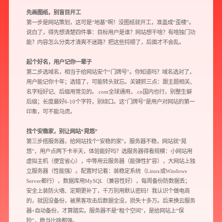
先画图纸，别盲目开工
第一步是网站策划，这可是“地基”啊！没图纸就开工，准盖成“歪楼”。
说白了，得先想清楚四件事：目标用户是谁？网站想干啥？有啥独门功
能？内容怎么分类才清爽不迷路？把这些捋顺了，后面才不会乱。
起个好名，用户记你一辈子
第二步选域名，相当于给网站安个“门牌号”。你知道吗？域名选对了，
用户能记你十年；选错了，可能转头就忘。关键抓三点：跟主题相关、
名字短好记、后缀用常见的。.com全球通用，.cn国内也行，别整生僻
后缀；长度最好6-10个字符，别绕口。这“门牌号”是用户对网站的第一
印象，可不能马虎。
找个安稳家，别让网站“晃悠”
第三步搭服务器，给网站找个“安稳的家”。服务器不稳，网站就“晃
悠”，用户点两下卡半天，体验能好吗？选服务器得看规模：小网站用
虚拟主机（便宜省心），中等用云服务器（能弹性扩容），大网站上独
立服务器（性能强）。配置时记着：装稳定系统（Linux或Windows
Server都行），数据库用MySQL（兼容性好），每周备份防数据丢；
安全上装防火墙、定期更补丁，千万別用默认密码！我认识个做电商
的，就因没备份，被黑客攻击后数据全没，损失十多万。后来换云服务
器+自动备份，才算踏实。服务器不是“租个空间”，是给网站上“保
险”，稳当比啥都强。