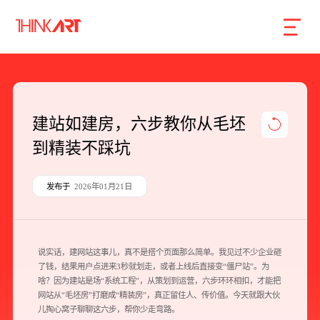
首页
服务
案例
行业
智库
关于
联系
建站如建房，六步教你从毛坯
到精装不踩坑
企业网站建设
数字产品研发
发布于
2026年01月21日
SEO搜索引擎优化
品牌形象设计
说实话，建网站这事儿，真不是搭个页面那么简单。我见过不少企业砸
了钱，结果用户点进来3秒就划走，或者上线后直接变“僵尸站”。为
外贸独立站
啥？因为建站是场“系统工程”，从策划到运营，六步环环相扣，才能把
网站从“毛坯房”打磨成“精装房”，真正留住人、传价值。今天就跟大伙
儿掏心窝子聊聊这六步，帮你少走弯路。