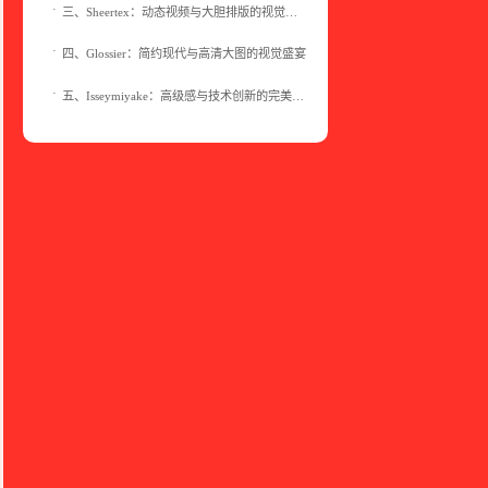
三、Sheertex：动态视频与大胆排版的视觉冲击
四、Glossier：简约现代与高清大图的视觉盛宴
五、Isseymiyake：高级感与技术创新的完美结合