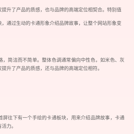
仅提升了产品的质感，也与品牌的高端定位相契合。特别值
块，通过生动的卡通形象介绍品牌故事，让整个网站形象变
格，简洁而不简单。整体色调通常偏向中性色，如米色、灰
预约我们的数字化专家
仅提升了产品的质感，还与品牌的高端定位相符。
1v1为您提供服务
我们将为您提供量身定制的个性化服务，包括竞品观察，行业数
您需要：
网站建设
数字产品研发
SEO搜
首屏往下有一个手绘的卡通板块，用来介绍品牌故事，卡通
有活力。
您希望：
预约面谈
在线视频会议
电话 / 