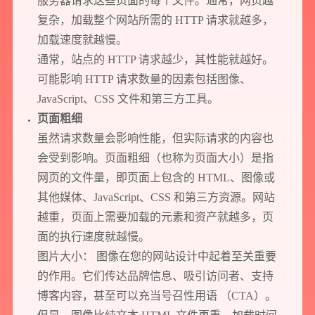
服务器请求这些页面的每个文件。通常，网页越
复杂，加载整个网站所需的 HTTP 请求就越多，
加载速度就越慢。
通常，站点的 HTTP 请求越少，其性能就越好。
可能影响 HTTP 请求数量的因素包括图像、
JavaScript、CSS 文件和第三方工具。
页面粗细
虽然请求数量会影响性能，但实际请求的内容也
会受到影响。页面粗细（也称为页面大小）是指
网页的文件量，即页面上包含的 HTML、图像或
其他媒体、JavaScript、CSS 和第三方资源。网站
预约我们的数字化专家
越重，页面上需要加载的元素和资产就越多，页
1v1为您提供服务
面的执行速度就越慢。
我们将为您提供量身定制的个性化服务，包括竞品观察，行业数据分析
图片大小： 图像在您的
网站设计
中起着至关重要
实施方案及对应预算等
的作用。它们传达品牌信息、吸引访问者、支持
博客内容，甚至可以充当号召性用语 （CTA）。