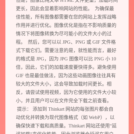
但是，图像比纯文本 HTML 文件更重，加载时间
您需要：
网站建设
数字产品研发
SEO搜索优化
品牌设计
更长，因此会显着影响网站的性能。 为确保最
佳性能，所有图像都需要在您的网站上发挥战略
您希望：
预约面谈
在线视频会议
电话 / 微信沟通
作用并进行优化。图像优化是指在不影响质量的
情况下将图像转换为尽可能小的文件大小的过
程。 然后，您可以以 JPG、PNG 或 GIF 文件格
式下载它们。需要注意的是，就性能而言，最好
的格式是 JPG，因为 JPG 图像可以比 PNG 小 10
倍，因此，它们的加载速度要快得多。避免使用
您所提交的信息将严格保密，且不以任何形式透露给任何第三方
GIF 也是最佳做法，因为这些动画图像往往具有
较大的文件大小，这会导致加载时间更长。相
再想想，稍后预约
反，请尝试使用视频，因为它使用的文件大小较
小，并且用户可以在文件完全下载之前查看。
提示： 添加到 Thinkart 网站的每张图片都会自
动优化并转换为现代图像格式（如 WebP），以
确保快速下载和高质量。Thinkart 网站还使用“延