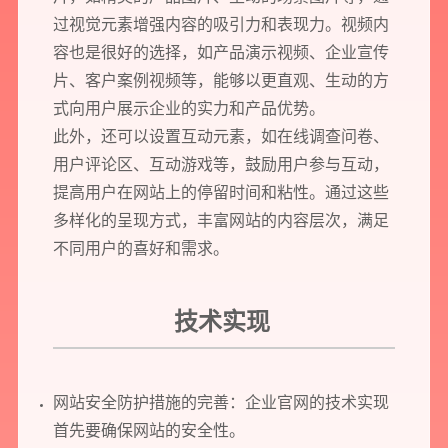
过视觉元素增强内容的吸引力和表现力。视频内
我们将为您提供量身定制的个性化服务，包括竞品观察，行业数据分析
容也是很好的选择，如产品演示视频、企业宣传
实施方案及对应预算等
片、客户案例视频等，能够以更直观、生动的方
式向用户展示企业的实力和产品优势。
您需要：
网站建设
数字产品研发
SEO搜索优化
此外，还可以设置互动元素，如在线调查问卷、
品牌设计
用户评论区、互动游戏等，鼓励用户参与互动，
您希望：
预约面谈
在线视频会议
电话 / 微信沟通
提高用户在网站上的停留时间和粘性。通过这些
多样化的呈现方式，丰富网站的内容层次，满足
不同用户的喜好和需求。
技术实现
您所提交的信息将严格保密，且不以任何形式透露给任何第三方
网站安全防护措施的完善：企业官网的技术实现
再想想，稍后预约
首先要确保网站的安全性。