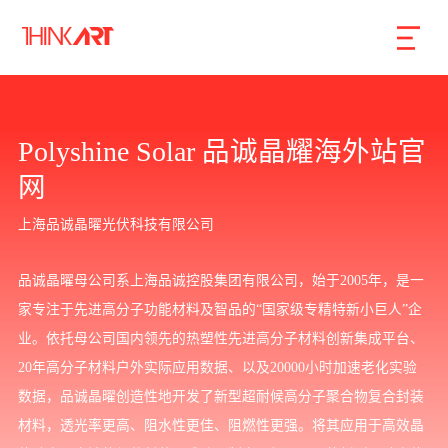
首页
服务
案例
行业
智库
关于
联系
Polyshine Solar 品诚晶耀海外站官
网
企业网站建设
上海品诚晶曜光伏科技有限公司
数字产品研发
品诚晶曜母公司系上海品诚控股集团有限公司，始于2005年，是一
SEO搜索引擎优化
家专注于先进高分子功能材料及智品的“国家级专精特新小巨人”企
品牌形象设计
业。依托母公司国内领先的热塑性先进高分子材料创新集成平台、
20年高分子材料户外实际应用数据、以及20000小时加速老化实验
外贸独立站
数据，品诚晶曜创造性地开发了新型超耐候高分子聚合物复合封装
材料，透光率更高、阻水性更佳、阻燃性更强。将其应用于高效晶