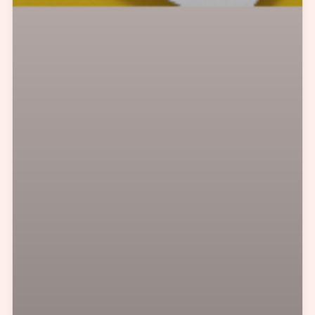
实施方案及对应预算等
您需要：
网站建设
数字产品研发
SEO搜索优化
品牌设计
您希望：
预约面谈
在线视频会议
电话 / 微信沟通
您所提交的信息将严格保密，且不以任何形式透露给任何第三方
再想想，稍后预约