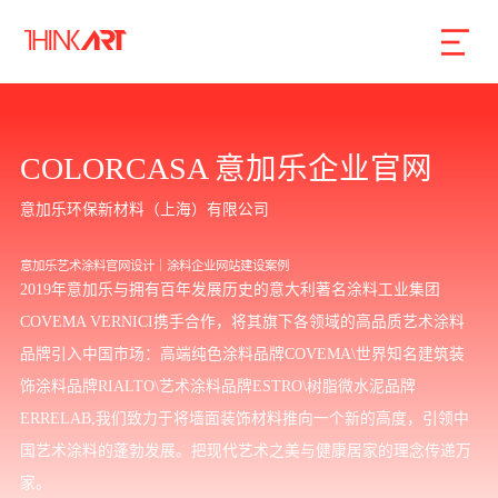
首页
服务
案例
行业
智库
关于
联系
COLORCASA 意加乐企业官网
意加乐环保新材料（上海）有限公司
企业网站建设
意加乐艺术涂料官网设计｜涂料企业网站建设案例
数字产品研发
2019年意加乐与拥有百年发展历史的意大利著名涂料工业集团
COVEMA VERNICI携手合作，将其旗下各领域的高品质艺术涂料
SEO搜索引擎优化
品牌引入中国市场：高端纯色涂料品牌COVEMA\世界知名建筑装
品牌形象设计
饰涂料品牌RIALTO\艺术涂料品牌ESTRO\树脂微水泥品牌
外贸独立站
ERRELAB,我们致力于将墙面装饰材料推向一个新的高度，引领中
国艺术涂料的蓬勃发展。把现代艺术之美与健康居家的理念传递万
家。