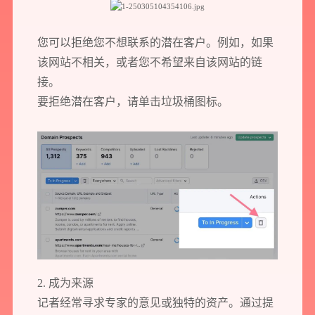
实施方案及对应预算等
您可以拒绝您不想联系的潜在客户。例如，如果
您需要：
网站建设
数字产品研发
SEO搜索优化
该网站不相关，或者您不希望来自该网站的链
品牌设计
接。
您希望：
预约面谈
在线视频会议
电话 / 微信沟通
要拒绝潜在客户，请单击垃圾桶图标。
您所提交的信息将严格保密，且不以任何形式透露给任何第三方
再想想，稍后预约
2. 成为来源
记者经常寻求专家的意见或独特的资产。通过提