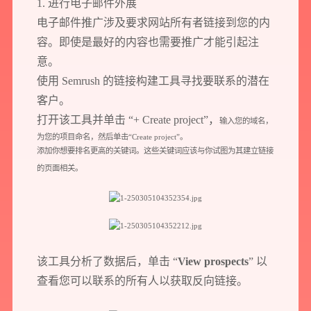
1. 进行电子邮件外展
电子邮件推广涉及要求网站所有者链接到您的内
容。即使是最好的内容也需要推广才能引起注
意。
使用 Semrush 的链接构建工具寻找要联系的潜在
客户。
打开该工具并单击 “+ Create project”，
输入您的域名，
为您的项目命名，然后单击“Create project”。
添加你想要排名更高的关键词。这些关键词应该与你试图为其建立链接
的页面相关。
预约我们的数字化专家
该工具分析了数据后，单击 “
View prospects
” 以
1v1为您提供服务
查看您可以联系的所有人以获取反向链接。
我们将为您提供量身定制的个性化服务，包括竞品观察，行业数据分析