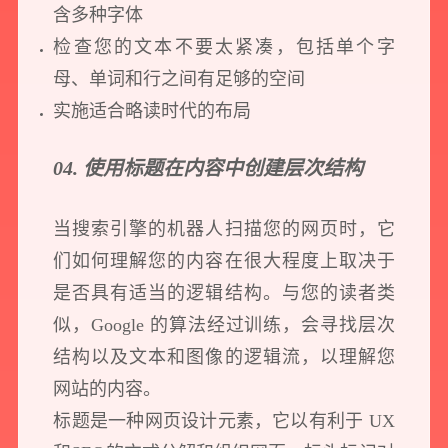
含多种字体
检查您的文本不要太紧凑，包括单个字
母、单词和行之间有足够的空间
实施适合略读时代的布局
04. 使用标题在内容中创建层次结构
预约我们的数字化专家
当搜索引擎的机器人扫描您的网页时，它
1v1为您提供服务
们如何理解您的内容在很大程度上取决于
我们将为您提供量身定制的个性化服务，包括竞品观察，行业数据分析
是否具有适当的逻辑结构。与您的读者类
实施方案及对应预算等
似，Google 的算法经过训练，会寻找层次
结构以及文本和图像的逻辑流，以理解您
您需要：
网站建设
数字产品研发
SEO搜索优化
网站的内容。
品牌设计
标题是一种网页设计元素，它以有利于 UX
您希望：
预约面谈
在线视频会议
电话 / 微信沟通