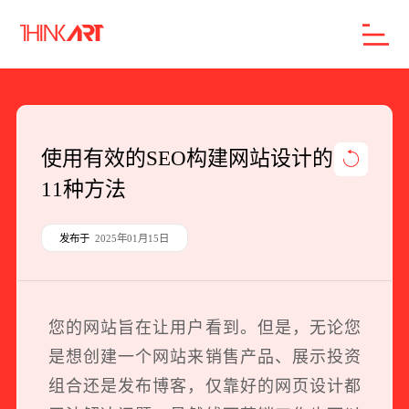
首页
服务
案例
行业
智库
关于
联系
使用有效的SEO构建网站设计的
11种方法
企业网站建设
数字产品研发
发布于
2025年01月15日
SEO搜索引擎优化
品牌形象设计
您的网站旨在让用户看到。但是，无论您
外贸独立站
是想创建一个网站来销售产品、展示投资
组合还是发布博客，仅靠好的网页设计都