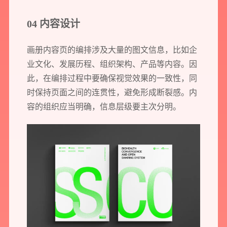
1v1为您提供服务
04 内容设计
我们将为您提供量身定制的个性化服务，包括竞品观察，行业数据分析
实施方案及对应预算等
画册内容页的编排涉及大量的图文信息，比如企
业文化、发展历程、组织架构、产品等内容。因
您需要：
网站建设
数字产品研发
SEO搜索优化
此，在编排过程中要确保视觉效果的一致性，同
品牌设计
时保持页面之间的连贯性，避免形成断裂感。内
容的组织应当明确，信息层级要主次分明。
您希望：
预约面谈
在线视频会议
电话 / 微信沟通
您所提交的信息将严格保密，且不以任何形式透露给任何第三方
再想想，稍后预约