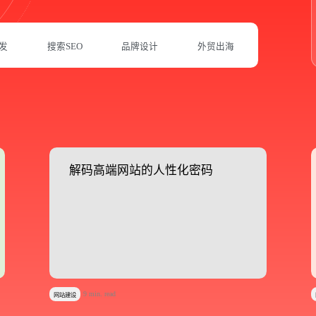
发
搜索SEO
品牌设计
外贸出海
解码高端网站的人性化密码
解码高端网站的人性化密码
预约我们的数字化专家
9 min. read
网站建设
1v1为您提供服务