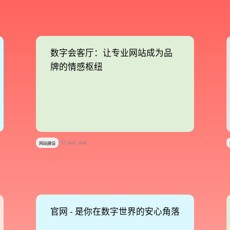
我们将为您提供量身定制的个性化服务，包括竞品观察，行业数
数字会客厅：让专业网站成为品
数字会客厅：让专业网站成为品
您需要：
网站建设
数字产品研发
SEO搜
牌的情感枢纽
牌的情感枢纽
您希望：
预约面谈
在线视频会议
电话 / 
12 min. read
网站建设
您所提交的信息将严格保密，且不以任何形式
官网 - 是你在数字世界的安心角落
官网 - 是你在数字世界的安心角落
再想想，稍后预约