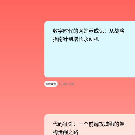
Develop.
Action.
​数字时代的网站养成记：从战略
​数字时代的网站养成记：从战略
指南针到增长永动机
指南针到增长永动机
11 min. read
网站建设
代码征途：一个前端攻城狮的架
代码征途：一个前端攻城狮的架
构觉醒之路
构觉醒之路