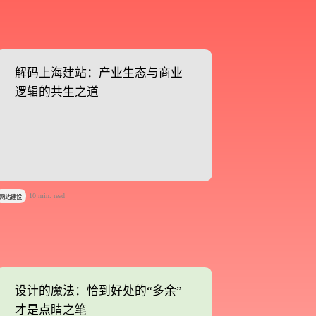
据分析实施方案及对应预算等
解码上海建站：产业生态与商业
解码上海建站：产业生态与商业
索优化
品牌设计
逻辑的共生之道
逻辑的共生之道
微信沟通
10 min. read
网站建设
透露给任何第三方
​设计的魔法：恰到好处的“多余”
​设计的魔法：恰到好处的“多余”
才是点睛之笔
才是点睛之笔