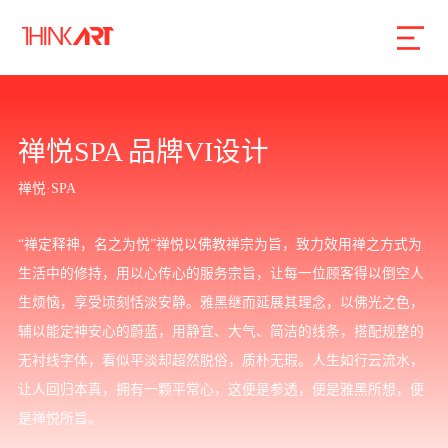
首页
服务
案例
行业
智库
关于
联系
禅悦SPA 品牌VI设计
禅悦·SPA
企业网站建设
“禅定释神，名之为悦”禅悦以佛教禅宗为旨，致力效用禅之方式为
数字产品研发
生活中的修持，用以心传心的服务宗旨，让每一位顾客得以倒空人
SEO搜索引擎优化
生烦恼，享受顷刻恬淡安静。雅黑继而延展其理念，以佛光之色，
辅以能定神安心的蔚蓝，用静宜、大气、简洁的线条，搭配规整的
品牌形象设计
无衬线字体，看似平淡却超然脱俗，质朴无瑕。人生如行云流水，
外贸独立站
让人回归本真，拥有一颗平常心，这便是参透，便是雅黑所想，便
是禅悦所旨。