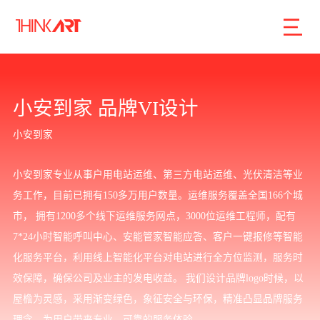
首页
服务
案例
行业
智库
关于
联系
小安到家 品牌VI设计
小安到家
企业网站建设
小安到家专业从事户用电站运维、第三方电站运维、光伏清洁等业
数字产品研发
务工作，目前已拥有150多万用户数量。运维服务覆盖全国166个城
SEO搜索引擎优化
市， 拥有1200多个线下运维服务网点，3000位运维工程师，配有
7*24小时智能呼叫中心、安能管家智能应答、客户一键报修等智能
品牌形象设计
化服务平台，利用线上智能化平台对电站进行全方位监测，服务时
外贸独立站
效保障，确保公司及业主的发电收益。 我们设计品牌logo时候，以
屋檐为灵感，采用渐变绿色，象征安全与环保，精准凸显品牌服务
理念，为用户带来专业、可靠的服务体验。